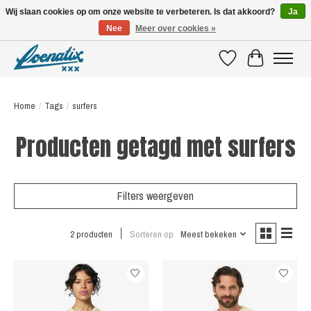
Wij slaan cookies op om onze website te verbeteren. Is dat akkoord?
Ja
Nee
Meer over cookies »
SHIRTS WITH A STORY
Verlanglijst
Winkelwagen
Home
/
Tags
/
surfers
Producten getagd met surfers
Filters weergeven
2 producten
Sorteren op
Meest bekeken