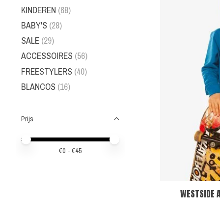
KINDEREN
(68)
BABY'S
(28)
SALE
(29)
ACCESSOIRES
(56)
FREESTYLERS
(40)
BLANCOS
(16)
Prijs
Minimale prijswaarde
Price maximum value
€
0
- €
45
WESTSIDE 