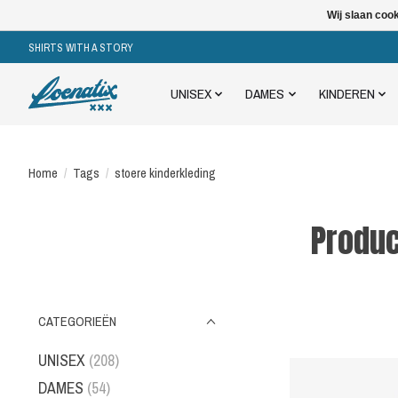
Wij slaan coo
SHIRTS WITH A STORY
UNISEX
DAMES
KINDEREN
Home
/
Tags
/
stoere kinderkleding
Produc
CATEGORIEËN
UNISEX
(208)
DAMES
(54)