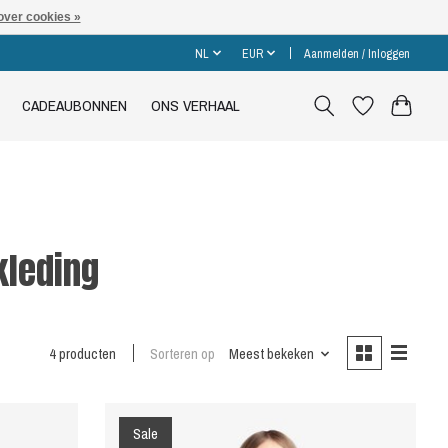
over cookies »
NL
EUR
Aanmelden / Inloggen
CADEAUBONNEN
ONS VERHAAL
kleding
4 producten
Sorteren op
Meest bekeken
Sale