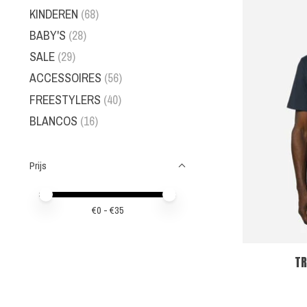
KINDEREN
(68)
BABY'S
(28)
SALE
(29)
ACCESSOIRES
(56)
FREESTYLERS
(40)
BLANCOS
(16)
Prijs
Minimale prijswaarde
Price maximum value
€
0
- €
35
TR