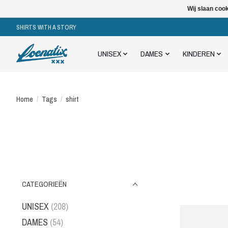
Wij slaan coo
SHIRTS WITH A STORY
UNISEX
DAMES
KINDEREN
Home
/
Tags
/
shirt
CATEGORIEËN
UNISEX
(208)
DAMES
(54)