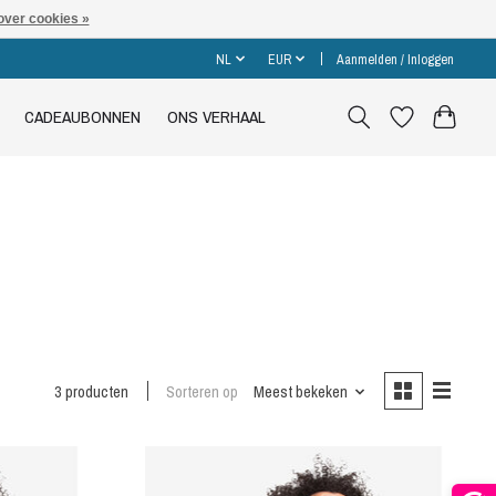
over cookies »
NL
EUR
Aanmelden / Inloggen
CADEAUBONNEN
ONS VERHAAL
3 producten
Sorteren op
Meest bekeken