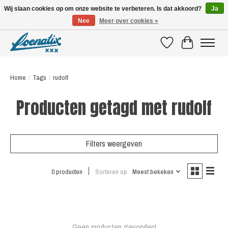
Wij slaan cookies op om onze website te verbeteren. Is dat akkoord?
Ja
Nee
Meer over cookies »
SHIRTS WITH A STORY
Verlanglijst
Winkelwagen
Home
/
Tags
/
rudolf
Producten getagd met rudolf
Filters weergeven
0 producten
Sorteren op
Meest bekeken
Geen producten gevonden!