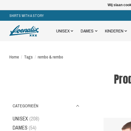
Wij slaan coo
SHIRTS WITH A STORY
UNISEX
DAMES
KINDEREN
Home
/
Tags
/
rembo & rembo
Pro
CATEGORIEËN
UNISEX
(208)
DAMES
(54)