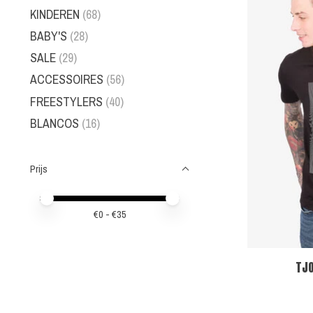
KINDEREN
(68)
BABY'S
(28)
SALE
(29)
ACCESSOIRES
(56)
FREESTYLERS
(40)
BLANCOS
(16)
Prijs
Minimale prijswaarde
Price maximum value
€
0
- €
35
TJO