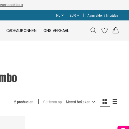
over cookies »
NL
EUR
Aanmelden / Inloggen
CADEAUBONNEN
ONS VERHAAL
embo
2 producten
Sorteren op
Meest bekeken