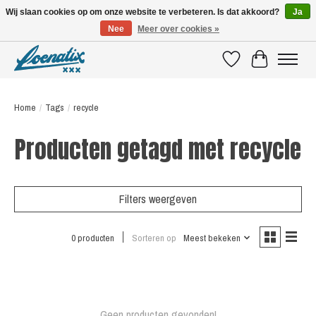
Wij slaan cookies op om onze website te verbeteren. Is dat akkoord?
Ja
Nee
Meer over cookies »
SHIRTS WITH A STORY
Verlanglijst
Winkelwagen
Home
/
Tags
/
recycle
Producten getagd met recycle
Filters weergeven
0 producten
Sorteren op
Meest bekeken
Geen producten gevonden!