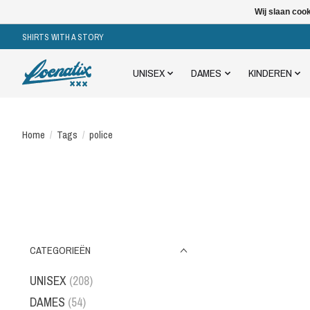
Wij slaan coo
SHIRTS WITH A STORY
UNISEX
DAMES
KINDEREN
Home
/
Tags
/
police
CATEGORIEËN
UNISEX
(208)
DAMES
(54)