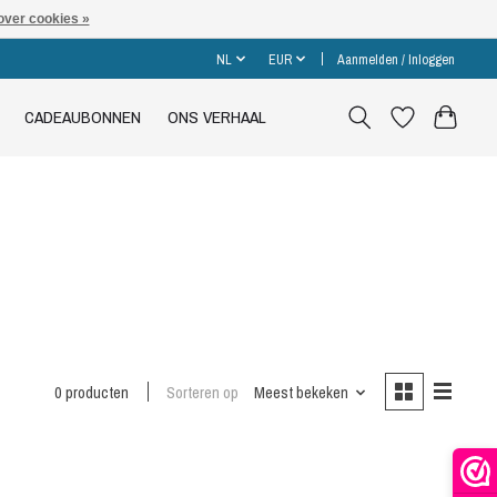
over cookies »
NL
EUR
Aanmelden / Inloggen
CADEAUBONNEN
ONS VERHAAL
0 producten
Sorteren op
Meest bekeken