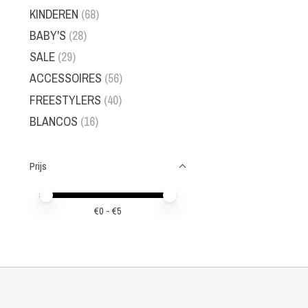
KINDEREN
(68)
BABY'S
(28)
SALE
(29)
ACCESSOIRES
(56)
FREESTYLERS
(40)
BLANCOS
(16)
Prijs
Minimale prijswaarde
Price maximum value
€
0
- €
5