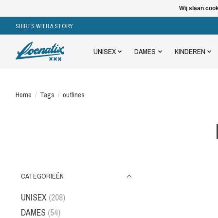
Wij slaan coo
SHIRTS WITH A STORY
UNISEX
DAMES
KINDEREN
Home
/
Tags
/
outlines
CATEGORIEËN
UNISEX
(208)
DAMES
(54)