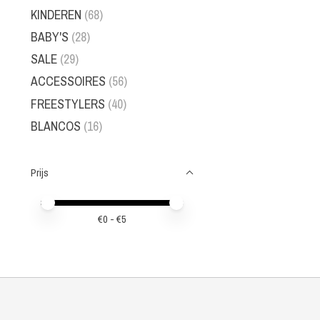
KINDEREN
(68)
BABY'S
(28)
SALE
(29)
ACCESSOIRES
(56)
FREESTYLERS
(40)
BLANCOS
(16)
Prijs
Minimale prijswaarde
Price maximum value
€
0
- €
5