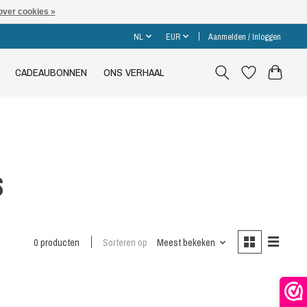
over cookies »
NL
EUR
Aanmelden / Inloggen
CADEAUBONNEN
ONS VERHAAL
s
0 producten
Sorteren op
Meest bekeken