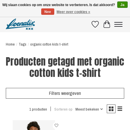
Wij slaan cookies op om onze website te verbeteren. Is dat akkoord?
Ja
Nee
Meer over cookies »
SHIRTS WITH A STORY
Verlanglijst
Winkelwagen
Home
/
Tags
/
organic cotton kids t-shirt
Producten getagd met organic
cotton kids t-shirt
Filters weergeven
1 producten
Sorteren op
Meest bekeken