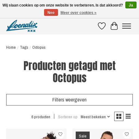
Wij slaan cookies op om onze website te verbeteren. Is dat akkoord?
Ja
Nee
Meer over cookies »
SHIRTS WITH A STORY
Verlanglijst
Winkelwagen
Home
/
Tags
/
Octopus
Producten getagd met
Octopus
Filters weergeven
6 producten
Sorteren op
Meest bekeken
Sale