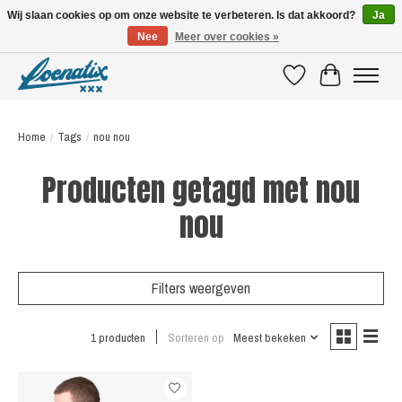
Wij slaan cookies op om onze website te verbeteren. Is dat akkoord?
Ja
Nee
Meer over cookies »
SHIRTS WITH A STORY
Verlanglijst
Winkelwagen
Home
/
Tags
/
nou nou
Producten getagd met nou
nou
Filters weergeven
1 producten
Sorteren op
Meest bekeken