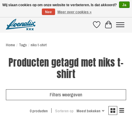
Wij slaan cookies op om onze website te verbeteren. Is dat akkoord?
Ja
Nee
Meer over cookies »
SHIRTS WITH A STORY
Verlanglijst
Winkelwagen
Home
/
Tags
/
niks t-shirt
Producten getagd met niks t-
shirt
Filters weergeven
0 producten
Sorteren op
Meest bekeken