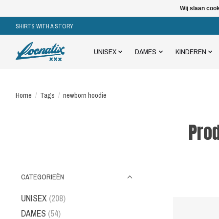
Wij slaan coo
SHIRTS WITH A STORY
UNISEX
DAMES
KINDEREN
Home
/
Tags
/
newborn hoodie
Pro
CATEGORIEËN
UNISEX
(208)
DAMES
(54)