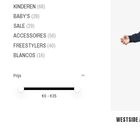
KINDEREN
(68)
BABY'S
(28)
SALE
(29)
ACCESSOIRES
(56)
FREESTYLERS
(40)
BLANCOS
(16)
Prijs
Minimale prijswaarde
Price maximum value
€
0
- €
35
WESTSIDE 