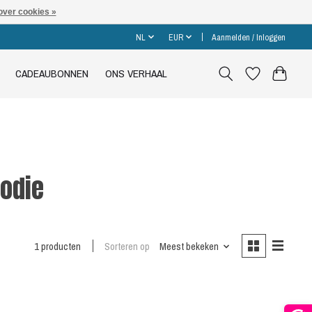
over cookies »
NL
EUR
Aanmelden / Inloggen
CADEAUBONNEN
ONS VERHAAL
odie
1 producten
Sorteren op
Meest bekeken