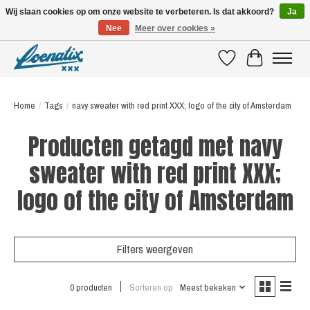
Wij slaan cookies op om onze website te verbeteren. Is dat akkoord?
Ja
Nee
Meer over cookies »
SHIRTS WITH A STORY
Verlanglijst
Winkelwagen
Home
/
Tags
/
navy sweater with red print XXX; logo of the city of Amsterdam
Producten getagd met navy
sweater with red print XXX;
logo of the city of Amsterdam
Filters weergeven
0 producten
Sorteren op
Meest bekeken