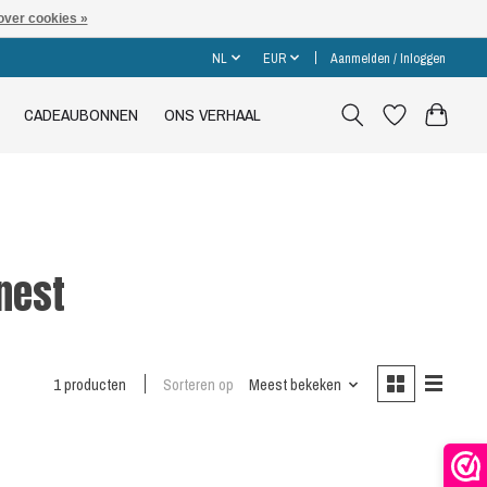
over cookies »
NL
EUR
Aanmelden / Inloggen
CADEAUBONNEN
ONS VERHAAL
nest
1 producten
Sorteren op
Meest bekeken