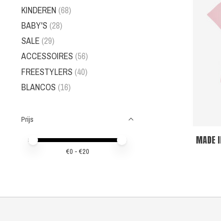
KINDEREN
(68)
BABY'S
(28)
SALE
(29)
ACCESSOIRES
(56)
FREESTYLERS
(40)
BLANCOS
(16)
Prijs
MADE 
Minimale prijswaarde
Price maximum value
€
0
- €
20