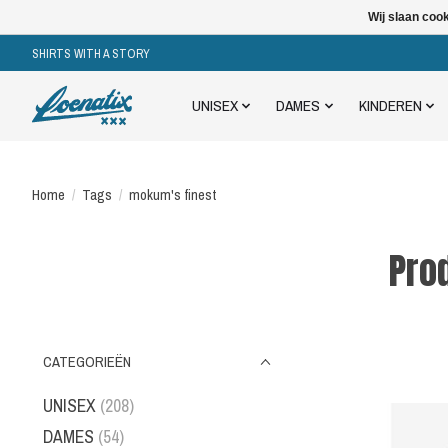
Wij slaan coo
SHIRTS WITH A STORY
UNISEX
DAMES
KINDEREN
Home
/
Tags
/
mokum's finest
Pro
CATEGORIEËN
UNISEX
(208)
DAMES
(54)