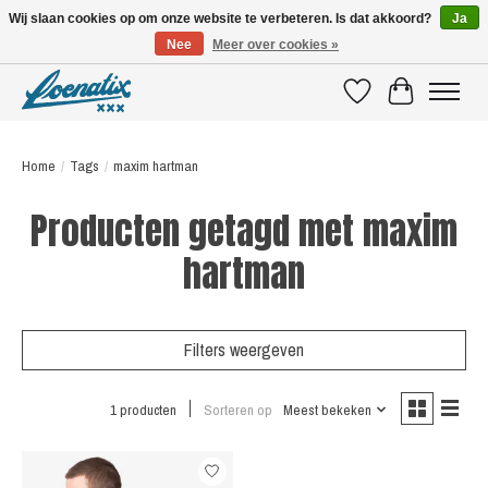
Wij slaan cookies op om onze website te verbeteren. Is dat akkoord?
Ja
Nee
Meer over cookies »
SHIRTS WITH A STORY
Verlanglijst
Winkelwagen
Home
/
Tags
/
maxim hartman
Producten getagd met maxim
hartman
Filters weergeven
1 producten
Sorteren op
Meest bekeken