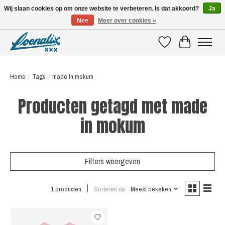
Wij slaan cookies op om onze website te verbeteren. Is dat akkoord?
Ja
Nee
Meer over cookies »
SHIRTS WITH A STORY
Verlanglijst
Winkelwagen
Home
/
Tags
/
made in mokum
Producten getagd met made
in mokum
Filters weergeven
1 producten
Sorteren op
Meest bekeken