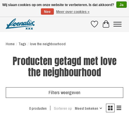
Wij slaan cookies op om onze website te verbeteren. Is dat akkoord?
Ja
Nee
Meer over cookies »
SHIRTS WITH A STORY
Verlanglijst
Winkelwagen
Home
/
Tags
/
love the neighbourhood
Producten getagd met love
the neighbourhood
Filters weergeven
0 producten
Sorteren op
Meest bekeken