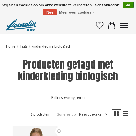
Wij slaan cookies op om onze website te verbeteren. Is dat akkoord?
Ja
Nee
Meer over cookies »
SHIRTS WITH A STORY
Verlanglijst
Winkelwagen
Home
/
Tags
/
kinderkleding biologisch
Producten getagd met
kinderkleding biologisch
Filters weergeven
1 producten
Sorteren op
Meest bekeken