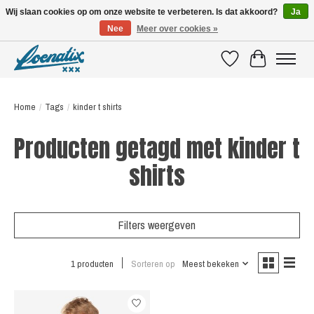
Wij slaan cookies op om onze website te verbeteren. Is dat akkoord?
Ja
Nee
Meer over cookies »
SHIRTS WITH A STORY
Verlanglijst
Winkelwagen
Home
/
Tags
/
kinder t shirts
Producten getagd met kinder t
shirts
Filters weergeven
1 producten
Sorteren op
Meest bekeken