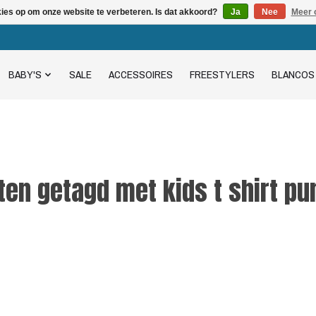
kies op om onze website te verbeteren. Is dat akkoord?
Ja
Nee
Meer 
BABY'S
SALE
ACCESSOIRES
FREESTYLERS
BLANCOS
en getagd met kids t shirt pu