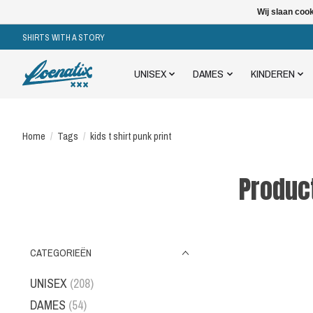
Wij slaan coo
SHIRTS WITH A STORY
UNISEX
DAMES
KINDEREN
Home
/
Tags
/
kids t shirt punk print
Product
CATEGORIEËN
UNISEX
(208)
DAMES
(54)