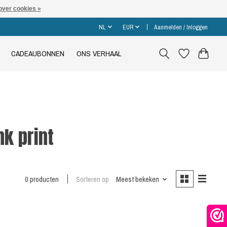
over cookies »
NL
EUR
Aanmelden / Inloggen
CADEAUBONNEN
ONS VERHAAL
nk print
0 producten
Sorteren op
Meest bekeken