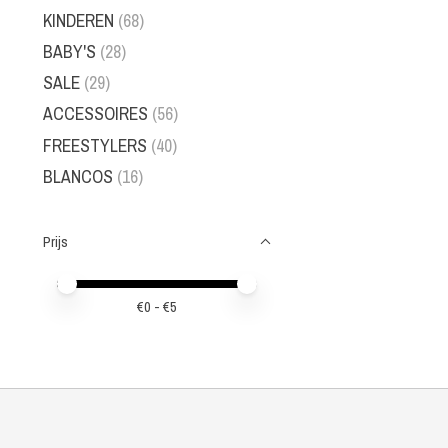
KINDEREN
(68)
BABY'S
(28)
SALE
(29)
ACCESSOIRES
(56)
FREESTYLERS
(40)
BLANCOS
(16)
Prijs
Minimale prijswaarde
Price maximum value
€
0
- €
5