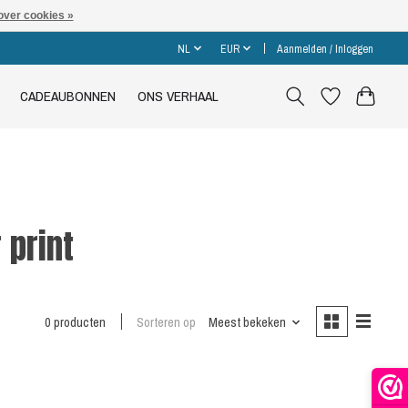
over cookies »
NL
EUR
Aanmelden / Inloggen
CADEAUBONNEN
ONS VERHAAL
 print
0 producten
Sorteren op
Meest bekeken