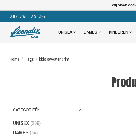
Wij slaan coo
SHIRTS WITH A STORY
UNISEX
DAMES
KINDEREN
Home
/
Tags
/
kids sweater print
Produ
CATEGORIEËN
UNISEX
(208)
DAMES
(54)