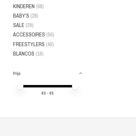
KINDEREN
(68)
BABY'S
(28)
SALE
(29)
ACCESSOIRES
(56)
FREESTYLERS
(40)
BLANCOS
(16)
Prijs
Minimale prijswaarde
Price maximum value
€
0
- €
5