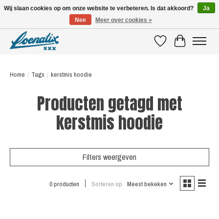
Wij slaan cookies op om onze website te verbeteren. Is dat akkoord?
Ja
Nee
Meer over cookies »
SHIRTS WITH A STORY
Verlanglijst
Winkelwagen
Home
/
Tags
/
kerstmis hoodie
Producten getagd met
kerstmis hoodie
Filters weergeven
0 producten
Sorteren op
Meest bekeken