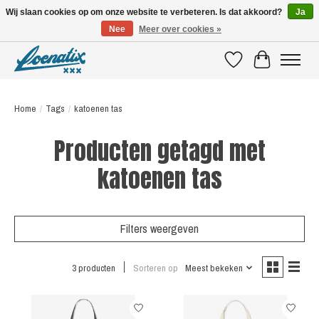
Wij slaan cookies op om onze website te verbeteren. Is dat akkoord?
Ja
Nee
Meer over cookies »
SHIRTS WITH A STORY
Verlanglijst
Winkelwagen
Home
/
Tags
/
katoenen tas
Producten getagd met
katoenen tas
Filters weergeven
3 producten
Sorteren op
Meest bekeken