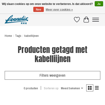
Wij slaan cookies op om onze website te verbeteren. Is dat akkoord?
Ja
Nee
Meer over cookies »
SHIRTS WITH A STORY
Verlanglijst
Winkelwagen
Home
/
Tags
/
kabelliijnen
Producten getagd met
kabelliijnen
Filters weergeven
0 producten
Sorteren op
Meest bekeken