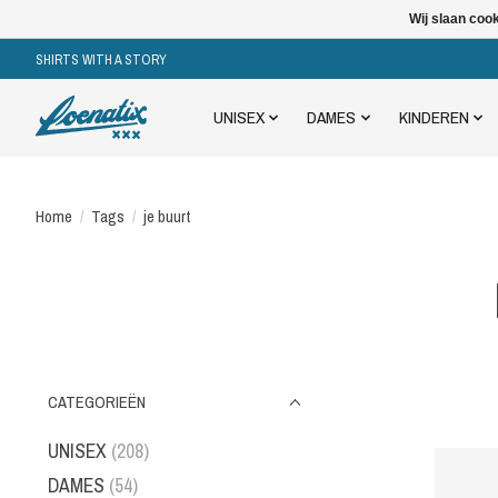
Wij slaan coo
SHIRTS WITH A STORY
UNISEX
DAMES
KINDEREN
Home
/
Tags
/
je buurt
CATEGORIEËN
UNISEX
(208)
DAMES
(54)