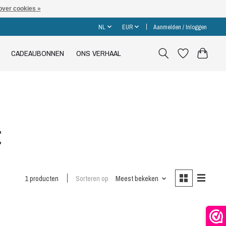
over cookies »
NL
EUR
Aanmelden / Inloggen
CADEAUBONNEN
ONS VERHAAL
t
1 producten
Sorteren op
Meest bekeken