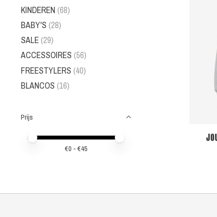
KINDEREN
(68)
BABY'S
(28)
SALE
(29)
ACCESSOIRES
(56)
FREESTYLERS
(40)
BLANCOS
(16)
Prijs
JO
Minimale prijswaarde
Price maximum value
€
0
- €
45