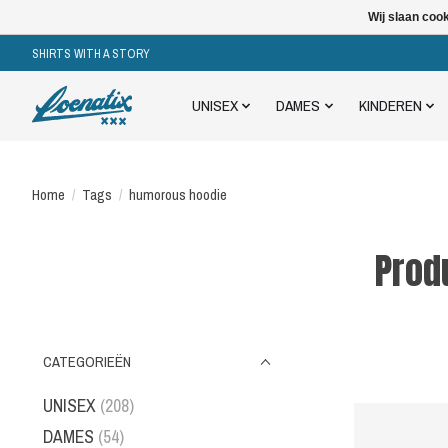
Wij slaan coo
SHIRTS WITH A STORY
UNISEX
DAMES
KINDEREN
Home
/
Tags
/
humorous hoodie
Prod
CATEGORIEËN
UNISEX
(208)
DAMES
(54)