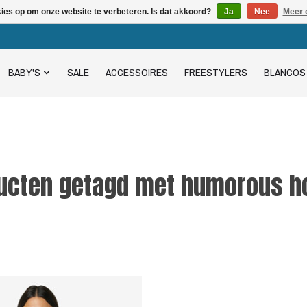
kies op om onze website te verbeteren. Is dat akkoord?
Ja
Nee
Meer 
BABY'S
SALE
ACCESSOIRES
FREESTYLERS
BLANCOS
ucten getagd met humorous h