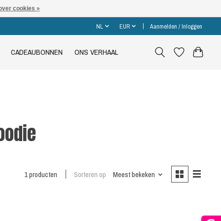
over cookies »
NL
EUR
Aanmelden / Inloggen
CADEAUBONNEN
ONS VERHAAL
oodie
1 producten
Sorteren op
Meest bekeken