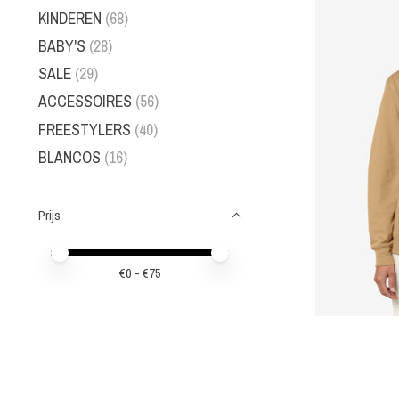
KINDEREN
(68)
BABY'S
(28)
SALE
(29)
ACCESSOIRES
(56)
FREESTYLERS
(40)
BLANCOS
(16)
Prijs
Minimale prijswaarde
Price maximum value
€
0
- €
75