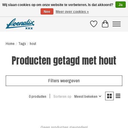
Wij slaan cookies op om onze website te verbeteren. Is dat akkoord?
Ja
Nee
Meer over cookies »
SHIRTS WITH A STORY
Verlanglijst
Winkelwagen
Home
/
Tags
/
hout
Producten getagd met hout
Filters weergeven
0 producten
Sorteren op
Meest bekeken
Geen producten gevonden!