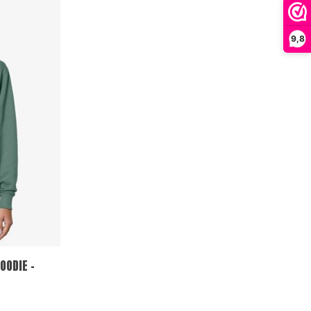
9,8
ODIE -