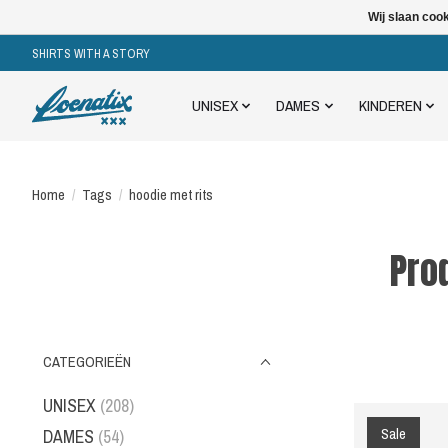
Wij slaan coo
SHIRTS WITH A STORY
UNISEX
DAMES
KINDEREN
Home
/
Tags
/
hoodie met rits
Pro
CATEGORIEËN
UNISEX
(208)
Sale
DAMES
(54)