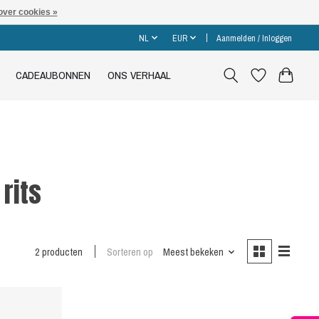
over cookies »
NL
EUR
Aanmelden / Inloggen
CADEAUBONNEN
ONS VERHAAL
rits
2 producten
Sorteren op
Meest bekeken