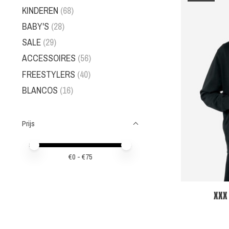
KINDEREN
(68)
BABY'S
(28)
SALE
(29)
ACCESSOIRES
(56)
FREESTYLERS
(40)
BLANCOS
(16)
Prijs
Minimale prijswaarde
Price maximum value
€
0
- €
75
XXX