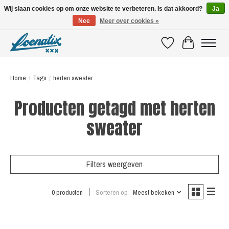
Wij slaan cookies op om onze website te verbeteren. Is dat akkoord?
Ja
Nee
Meer over cookies »
SHIRTS WITH A STORY
Verlanglijst
Winkelwagen
Home
/
Tags
/
herten sweater
Producten getagd met herten
sweater
Filters weergeven
0 producten
Sorteren op
Meest bekeken