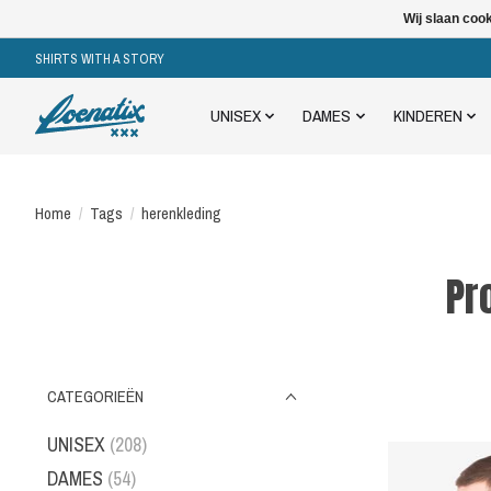
Wij slaan coo
SHIRTS WITH A STORY
UNISEX
DAMES
KINDEREN
Home
/
Tags
/
herenkleding
Pr
CATEGORIEËN
UNISEX
(208)
DAMES
(54)