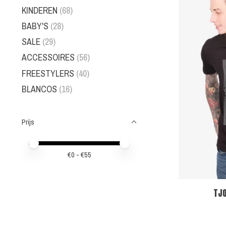
KINDEREN
(68)
BABY'S
(28)
SALE
(29)
ACCESSOIRES
(56)
FREESTYLERS
(40)
BLANCOS
(16)
Prijs
Minimale prijswaarde
Price maximum value
€
0
- €
55
TJO