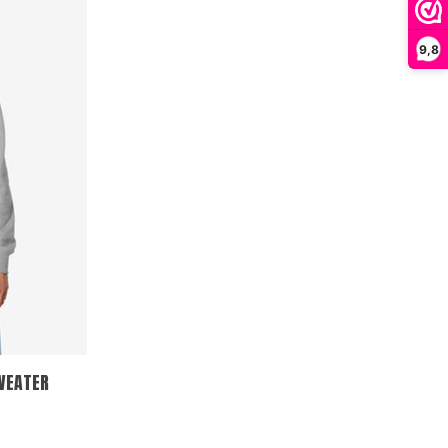
9,8
WEATER