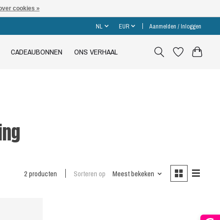
over cookies »
NL
EUR
Aanmelden / Inloggen
CADEAUBONNEN
ONS VERHAAL
ing
2 producten
Sorteren op
Meest bekeken