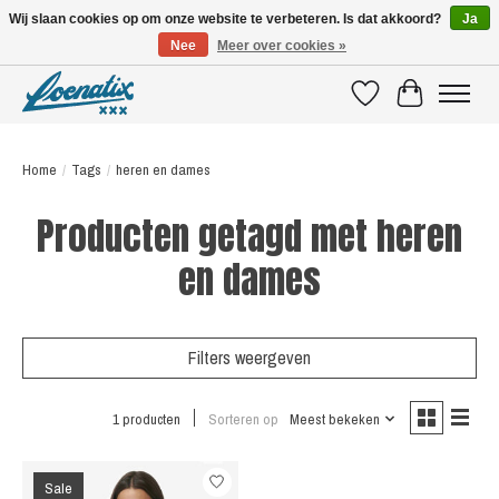
Wij slaan cookies op om onze website te verbeteren. Is dat akkoord?
Ja
Nee
Meer over cookies »
SHIRTS WITH A STORY
Verlanglijst
Winkelwagen
Home
/
Tags
/
heren en dames
Producten getagd met heren
en dames
Filters weergeven
1 producten
Sorteren op
Meest bekeken
Sale