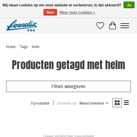
Wij slaan cookies op om onze website te verbeteren. Is dat akkoord?
Ja
Nee
Meer over cookies »
SHIRTS WITH A STORY
Verlanglijst
Winkelwagen
Home
/
Tags
/
helm
Producten getagd met helm
Filters weergeven
0 producten
Sorteren op
Meest bekeken
Geen producten gevonden!