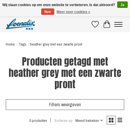
Wij slaan cookies op om onze website te verbeteren. Is dat akkoord?
Ja
Nee
Meer over cookies »
SHIRTS WITH A STORY
Verlanglijst
Winkelwagen
Home
/
Tags
/
heather grey met een zwarte pront
Producten getagd met
heather grey met een zwarte
pront
Filters weergeven
0 producten
Sorteren op
Meest bekeken