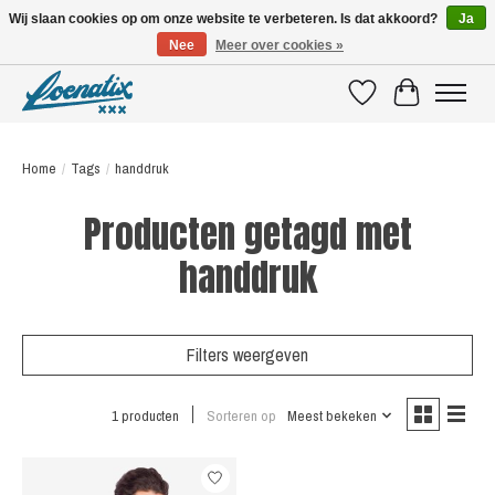
Wij slaan cookies op om onze website te verbeteren. Is dat akkoord?
Ja
Nee
Meer over cookies »
SHIRTS WITH A STORY
Verlanglijst
Winkelwagen
Home
/
Tags
/
handdruk
Producten getagd met
handdruk
Filters weergeven
1 producten
Sorteren op
Meest bekeken