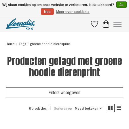
Wij slaan cookies op om onze website te verbeteren. Is dat akkoord?
Ja
Nee
Meer over cookies »
SHIRTS WITH A STORY
Verlanglijst
Winkelwagen
Home
/
Tags
/
groene hoodie dierenprint
Producten getagd met groene
hoodie dierenprint
Filters weergeven
0 producten
Sorteren op
Meest bekeken