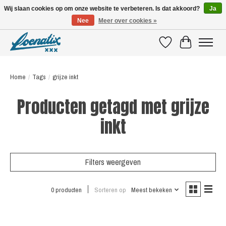
Wij slaan cookies op om onze website te verbeteren. Is dat akkoord?
Ja
Nee
Meer over cookies »
SHIRTS WITH A STORY
Verlanglijst
Winkelwagen
Home
/
Tags
/
grijze inkt
Producten getagd met grijze
inkt
Filters weergeven
0 producten
Sorteren op
Meest bekeken