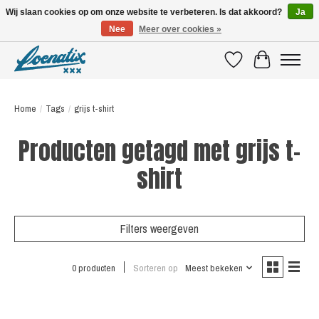
Wij slaan cookies op om onze website te verbeteren. Is dat akkoord?
Ja
Nee
Meer over cookies »
SHIRTS WITH A STORY
Verlanglijst
Winkelwagen
Home
/
Tags
/
grijs t-shirt
Producten getagd met grijs t-
shirt
Filters weergeven
0 producten
Sorteren op
Meest bekeken