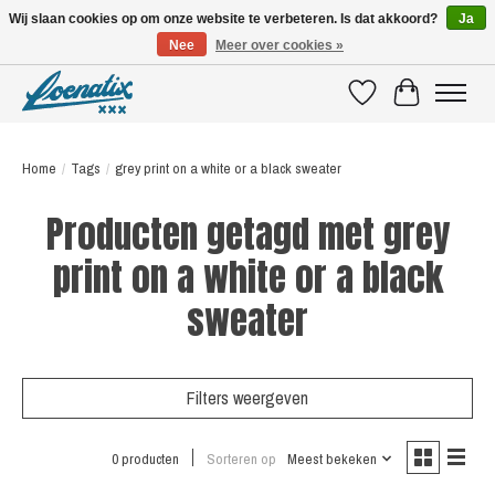
Wij slaan cookies op om onze website te verbeteren. Is dat akkoord?
Ja
Nee
Meer over cookies »
SHIRTS WITH A STORY
Verlanglijst
Winkelwagen
Home
/
Tags
/
grey print on a white or a black sweater
Producten getagd met grey
print on a white or a black
sweater
Filters weergeven
0 producten
Sorteren op
Meest bekeken