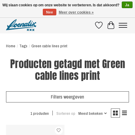
Wij slaan cookies op om onze website te verbeteren. Is dat akkoord?
Ja
Nee
Meer over cookies »
SHIRTS WITH A STORY
Verlanglijst
Winkelwagen
Home
/
Tags
/
Green cable lines print
Producten getagd met Green
cable lines print
Filters weergeven
1 producten
Sorteren op
Meest bekeken