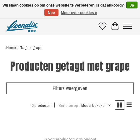
Wij slaan cookies op om onze website te verbeteren. Is dat akkoord?
Ja
Nee
Meer over cookies »
SHIRTS WITH A STORY
Verlanglijst
Winkelwagen
Home
/
Tags
/
grape
Producten getagd met grape
Filters weergeven
0 producten
Sorteren op
Meest bekeken
Geen producten gevonden!