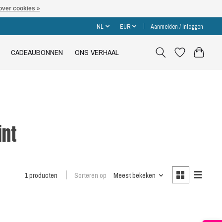
over cookies »
NL
EUR
Aanmelden / Inloggen
CADEAUBONNEN
ONS VERHAAL
int
1 producten
Sorteren op
Meest bekeken