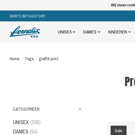
Wij slaan coo
SHIRTS WITH A STORY
UNISEX
DAMES
KINDEREN
Home
/
Tags
/
graffiti print
Pr
CATEGORIEËN
UNISEX
(208)
Sale
DAMES
(54)