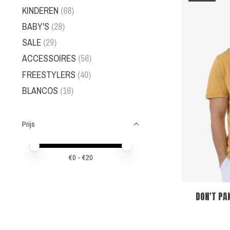
KINDEREN
(68)
BABY'S
(28)
SALE
(29)
ACCESSOIRES
(56)
FREESTYLERS
(40)
BLANCOS
(16)
Prijs
Minimale prijswaarde
Price maximum value
€
0
- €
20
DON'T PA