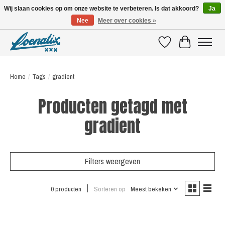
Wij slaan cookies op om onze website te verbeteren. Is dat akkoord?
Ja
Nee
Meer over cookies »
SHIRTS WITH A STORY
Verlanglijst
Winkelwagen
Home
/
Tags
/
gradient
Producten getagd met
gradient
Filters weergeven
0 producten
Sorteren op
Meest bekeken