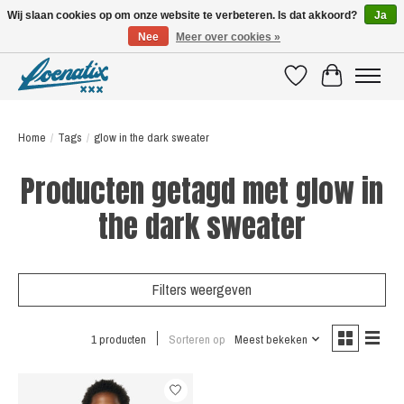
Wij slaan cookies op om onze website te verbeteren. Is dat akkoord?
Ja
Nee
Meer over cookies »
SHIRTS WITH A STORY
Verlanglijst
Winkelwagen
Home
/
Tags
/
glow in the dark sweater
Producten getagd met glow in
the dark sweater
Filters weergeven
1 producten
Sorteren op
Meest bekeken