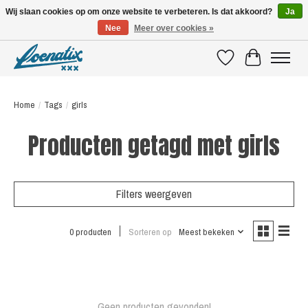
Wij slaan cookies op om onze website te verbeteren. Is dat akkoord?
Ja
Nee
Meer over cookies »
SHIRTS WITH A STORY
Verlanglijst
Winkelwagen
Home
/
Tags
/
girls
Producten getagd met girls
Filters weergeven
0 producten
Sorteren op
Meest bekeken
Geen producten gevonden!