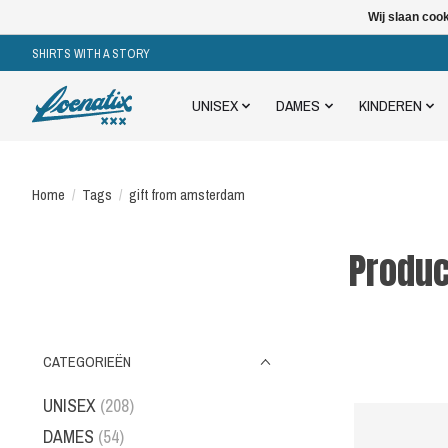
Wij slaan coo
SHIRTS WITH A STORY
UNISEX
DAMES
KINDEREN
Home
/
Tags
/
gift from amsterdam
Produc
CATEGORIEËN
UNISEX
(208)
DAMES
(54)