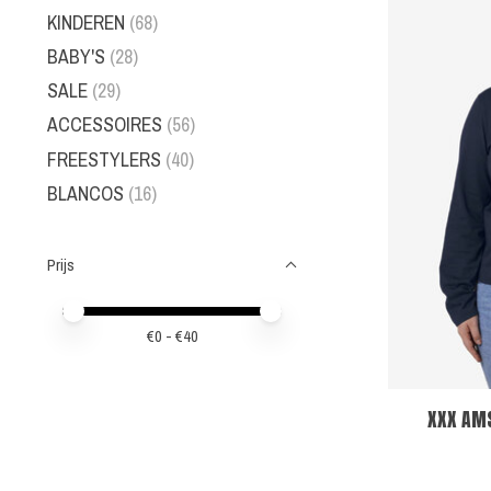
KINDEREN
(68)
BABY'S
(28)
SALE
(29)
ACCESSOIRES
(56)
FREESTYLERS
(40)
BLANCOS
(16)
Prijs
Minimale prijswaarde
Price maximum value
€
0
- €
40
XXX AM