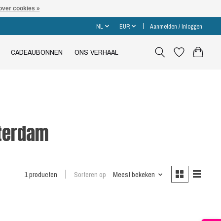
over cookies »
NL
EUR
Aanmelden / Inloggen
CADEAUBONNEN
ONS VERHAAL
sterdam
1 producten
Sorteren op
Meest bekeken