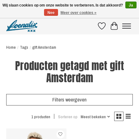
Wij slaan cookies op om onze website te verbeteren. Is dat akkoord?
Ja
Nee
Meer over cookies »
SHIRTS WITH A STORY
Verlanglijst
Winkelwagen
Home
/
Tags
/
gift Amsterdam
Producten getagd met gift
Amsterdam
Filters weergeven
1 producten
Sorteren op
Meest bekeken