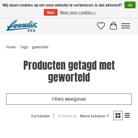
Wij slaan cookies op om onze website te verbeteren. Is dat akkoord?
Ja
Nee
Meer over cookies »
SHIRTS WITH A STORY
Verlanglijst
Winkelwagen
Home
/
Tags
/
geworteld
Producten getagd met
geworteld
Filters weergeven
0 producten
Sorteren op
Meest bekeken