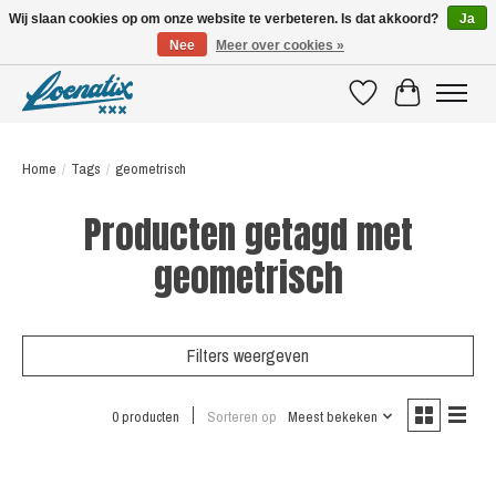
Wij slaan cookies op om onze website te verbeteren. Is dat akkoord?
Ja
Nee
Meer over cookies »
SHIRTS WITH A STORY
Verlanglijst
Winkelwagen
Home
/
Tags
/
geometrisch
Producten getagd met
geometrisch
Filters weergeven
0 producten
Sorteren op
Meest bekeken