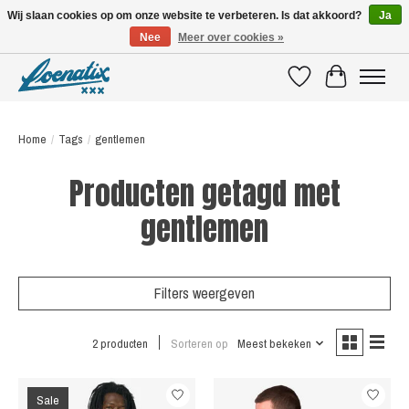
Wij slaan cookies op om onze website te verbeteren. Is dat akkoord?
Ja
Nee
Meer over cookies »
SHIRTS WITH A STORY
Verlanglijst
Winkelwagen
Home
/
Tags
/
gentlemen
Producten getagd met
gentlemen
Filters weergeven
2 producten
Sorteren op
Meest bekeken
Sale